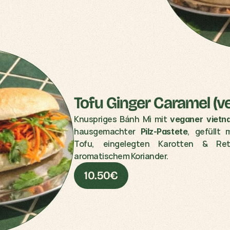
Knuspriges Bánh Mì mit 
veganer vietn
hausgemachter 
, gefüllt 
Pilz-Pastete
Tofu, eingelegten Karotten & Rett
aromatischem Koriander.
10.50€