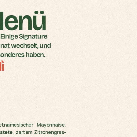
Menü
Einige Signature 
nat wechselt, und 
esonderes haben.
ì
tnamesischer Mayonnaise, 
, zartem Zitronengras-
stete