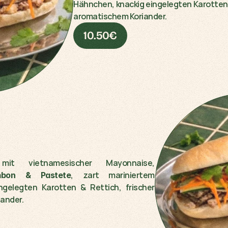
Hähnchen, knackig eingelegten Karotten &
aromatischem Koriander.
10.50€
t vietnamesischer Mayonnaise, 
, zart mariniertem 
ambon & Pastete
ngelegten Karotten & Rettich, frischer 
ander.