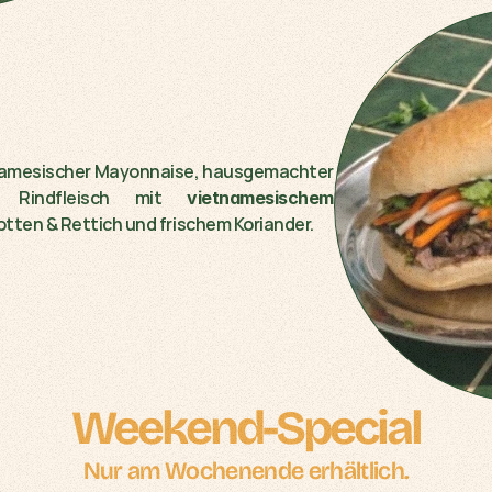
Knuspriges Bánh Mì mit vietnamesischer Mayonnaise, hausgemachter 
 Rindfleisch mit 
vietnamesischem 
otten & Rettich und frischem Koriander.
Weekend-Special
Nur am Wochenende erhältlich.