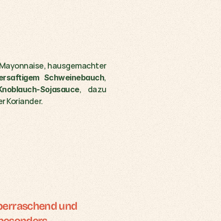
 Mayonnaise, hausgemachter 
, 
ersaftigem Schweinebauch
, dazu 
Knoblauch-Sojasauce
r Koriander.
überraschend und 