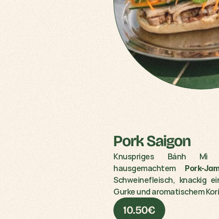
Pork Saigon	
Knuspriges Bánh Mì mi
hausgemachtem 
Pork-J
Schweinefleisch, knackig ei
Gurke und aromatischem Kori
10.50€