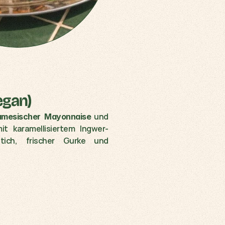
Tofu Ginger Caramel (vegan)	
 und 
amesischer Mayonnaise
mit karamellisiertem Ingwer-
ich, frischer Gurke und 