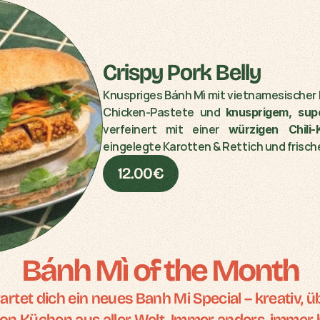
Crispy Pork Belly
Knuspriges Bánh Mì mit vietnamesischer
Chicken-Pastete und 
knusprigem, sup
verfeinert mit einer 
würzigen Chili-
eingelegte Karotten & Rettich und frische
12.00€
Bánh Mì of the Month
rtet dich ein neues Banh Mi Special – kreativ, 