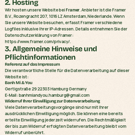
2. Hosting
Wir hosten unsere Website bei 
Framer
. Anbieter ist die Framer 
B.V., Rozengracht 207, 1016 LZ Amsterdam, Niederlande. Wenn 
Sie unsere Website besuchen, erfasst Framer verschiedene 
Logfiles inklusive Ihrer IP-Adressen. Details entnehmen Sie der 
Datenschutzerklärung von Framer: 
https://www.framer.com/privacy/
.
3. Allgemeine Hinweise und 
Pflichtinformationen
Referenz auf das Impressum
Die verantwortliche Stelle für die Datenverarbeitung auf dieser 
Website ist:
Banh Mi & You
Gertigstraße 29 22303 Hamburg Germany
E-Mail: banhmiandyou.hamburg@gmail.com
Widerruf Ihrer Einwilligung zur Datenverarbeitung
Viele Datenverarbeitungsvorgänge sind nur mit Ihrer 
ausdrücklichen Einwilligung möglich. Sie können eine bereits 
erteilte Einwilligung jederzeit widerrufen. Die Rechtmäßigkeit 
der bis zum Widerruf erfolgten Datenverarbeitung bleibt vom 
Widerruf unberührt.