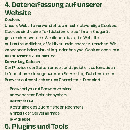
4. Datenerfassung auf unserer 
Website
Cookies
Unsere Website verwendet technisch notwendige Cookies. 
Cookies sind kleine Textdateien, die auf Ihrem Endgerät 
gespeichert werden. Sie dienen dazu, die Website 
nutzerfreundlicher, effektiver und sicherer zu machen. Wir 
verwenden 
keine
 Marketing- oder Analyse-Cookies ohne Ihre 
ausdrückliche Zustimmung.
Server-Log-Dateien
Der Provider der Seiten erhebt und speichert automatisch 
Informationen in sogenannten Server-Log-Dateien, die Ihr 
Browser automatisch an uns übermittelt. Dies sind:
Browsertyp und Browserversion
Verwendetes Betriebssystem
Referrer URL
Hostname des zugreifenden Rechners
Uhrzeit der Serveranfrage
IP-Adresse
5. Plugins und Tools