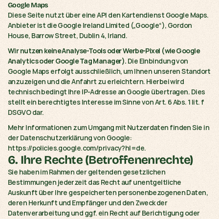
Google Maps
Diese Seite nutzt über eine API den Kartendienst Google Maps. 
Anbieter ist die Google Ireland Limited („Google“), Gordon 
House, Barrow Street, Dublin 4, Irland.
Wir nutzen keine Analyse-Tools oder Werbe-Pixel (wie Google 
Analytics oder Google Tag Manager).
 Die Einbindung von 
Google Maps erfolgt ausschließlich, um Ihnen unseren Standort 
anzuzeigen und die Anfahrt zu erleichtern. Hierbei wird 
technisch bedingt Ihre IP-Adresse an Google übertragen. Dies 
stellt ein berechtigtes Interesse im Sinne von Art. 6 Abs. 1 lit. f 
DSGVO dar.
Mehr Informationen zum Umgang mit Nutzerdaten finden Sie in 
der Datenschutzerklärung von Google: 
https://policies.google.com/privacy?hl=de
.
6. Ihre Rechte (Betroffenenrechte)
Sie haben im Rahmen der geltenden gesetzlichen 
Bestimmungen jederzeit das Recht auf unentgeltliche 
Auskunft über Ihre gespeicherten personenbezogenen Daten, 
deren Herkunft und Empfänger und den Zweck der 
Datenverarbeitung und ggf. ein Recht auf Berichtigung oder 